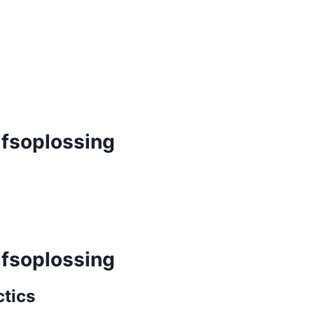
jfsoplossing
jfsoplossing
tics