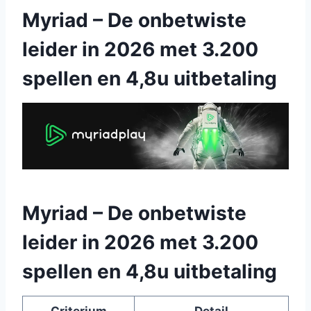
Myriad – De onbetwiste
leider in 2026 met 3.200
spellen en 4,8u uitbetaling
Myriad – De onbetwiste
leider in 2026 met 3.200
spellen en 4,8u uitbetaling