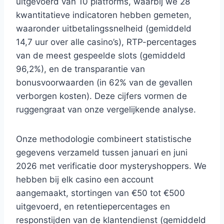
uitgevoerd van 10 platforms, waarbij we 28
kwantitatieve indicatoren hebben gemeten,
waaronder uitbetalingssnelheid (gemiddeld
14,7 uur over alle casino’s), RTP-percentages
van de meest gespeelde slots (gemiddeld
96,2%), en de transparantie van
bonusvoorwaarden (in 62% van de gevallen
verborgen kosten). Deze cijfers vormen de
ruggengraat van onze vergelijkende analyse.
Onze methodologie combineert statistische
gegevens verzameld tussen januari en juni
2026 met verificatie door mysteryshoppers. We
hebben bij elk casino een account
aangemaakt, stortingen van €50 tot €500
uitgevoerd, en retentiepercentages en
responstijden van de klantendienst (gemiddeld