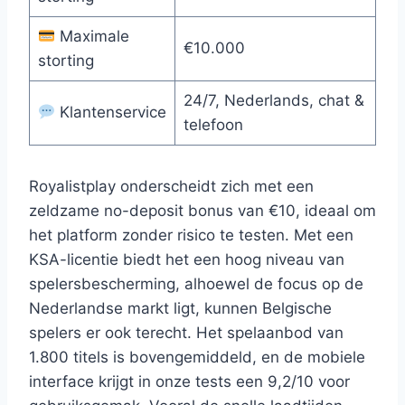
Maximale
€10.000
storting
24/7, Nederlands, chat &
Klantenservice
telefoon
Royalistplay onderscheidt zich met een
zeldzame no-deposit bonus van €10, ideaal om
het platform zonder risico te testen. Met een
KSA-licentie biedt het een hoog niveau van
spelersbescherming, alhoewel de focus op de
Nederlandse markt ligt, kunnen Belgische
spelers er ook terecht. Het spelaanbod van
1.800 titels is bovengemiddeld, en de mobiele
interface krijgt in onze tests een 9,2/10 voor