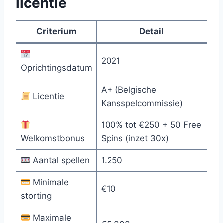
licentie
Criterium
Detail
2021
Oprichtingsdatum
A+ (Belgische
Licentie
Kansspelcommissie)
100% tot €250 + 50 Free
Welkomstbonus
Spins (inzet 30x)
Aantal spellen
1.250
Minimale
€10
storting
Maximale