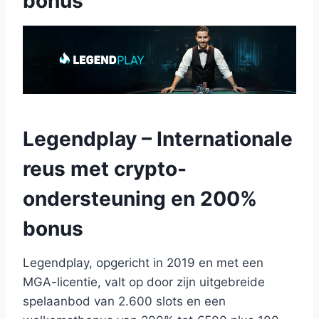
bonus
Legendplay – Internationale
reus met crypto-
ondersteuning en 200%
bonus
Legendplay, opgericht in 2019 en met een
MGA-licentie, valt op door zijn uitgebreide
spelaanbod van 2.600 slots en een