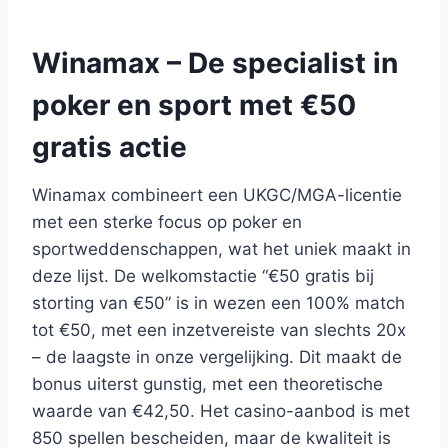
Winamax – De specialist in
poker en sport met €50
gratis actie
Winamax combineert een UKGC/MGA-licentie
met een sterke focus op poker en
sportweddenschappen, wat het uniek maakt in
deze lijst. De welkomstactie “€50 gratis bij
storting van €50” is in wezen een 100% match
tot €50, met een inzetvereiste van slechts 20x
– de laagste in onze vergelijking. Dit maakt de
bonus uiterst gunstig, met een theoretische
waarde van €42,50. Het casino-aanbod is met
850 spellen bescheiden, maar de kwaliteit is