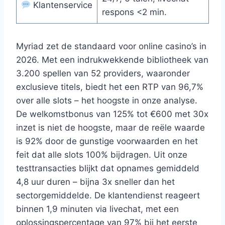
Klantenservice
respons <2 min.
Myriad zet de standaard voor online casino’s in
2026. Met een indrukwekkende bibliotheek van
3.200 spellen van 52 providers, waaronder
exclusieve titels, biedt het een RTP van 96,7%
over alle slots – het hoogste in onze analyse.
De welkomstbonus van 125% tot €600 met 30x
inzet is niet de hoogste, maar de reële waarde
is 92% door de gunstige voorwaarden en het
feit dat alle slots 100% bijdragen. Uit onze
testtransacties blijkt dat opnames gemiddeld
4,8 uur duren – bijna 3x sneller dan het
sectorgemiddelde. De klantendienst reageert
binnen 1,9 minuten via livechat, met een
oplossingspercentage van 97% bij het eerste