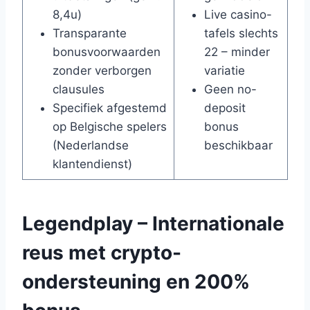
8,4u)
Live casino-
Transparante
tafels slechts
bonusvoorwaarden
22 – minder
zonder verborgen
variatie
clausules
Geen no-
Specifiek afgestemd
deposit
op Belgische spelers
bonus
(Nederlandse
beschikbaar
klantendienst)
Legendplay – Internationale
reus met crypto-
ondersteuning en 200%