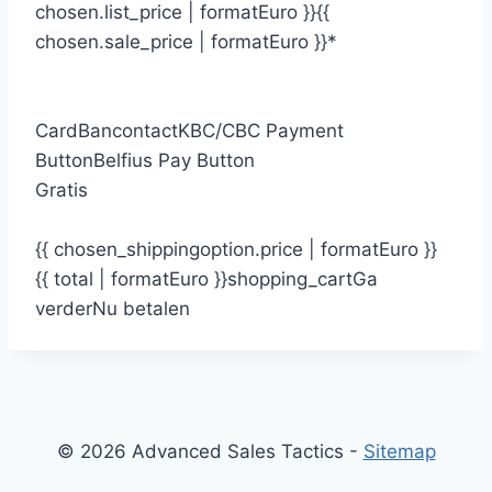
chosen.list_price | formatEuro }}
{{
chosen.sale_price | formatEuro }}*
Card
Bancontact
KBC/CBC Payment
Button
Belfius Pay Button
Gratis
{{ chosen_shippingoption.price | formatEuro }}
{{ total | formatEuro }}
shopping_cart
Ga
verder
Nu betalen
© 2026 Advanced Sales Tactics -
Sitemap