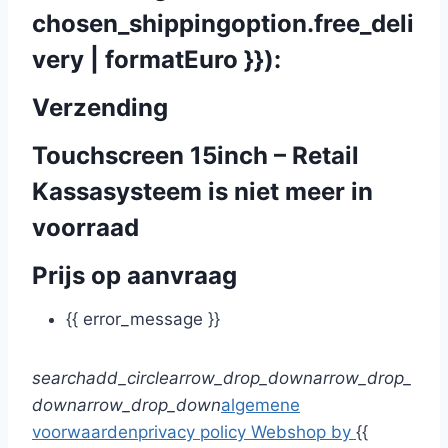
chosen_shippingoption.free_deli
very | formatEuro }}):
Verzending
Touchscreen 15inch – Retail
Kassasysteem is niet meer in
voorraad
Prijs op aanvraag
{{ error_message }}
search
add_circle
arrow_drop_down
arrow_drop_
down
arrow_drop_down
algemene
voorwaarden
privacy policy
Webshop by
{{