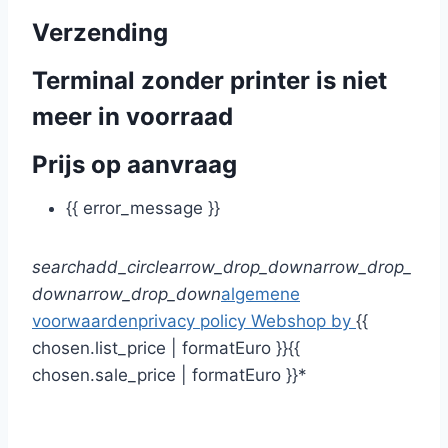
Verzending
Terminal zonder printer is niet
meer in voorraad
Prijs op aanvraag
{{ error_message }}
search
add_circle
arrow_drop_down
arrow_drop_
down
arrow_drop_down
algemene
voorwaarden
privacy policy
Webshop by
{{
chosen.list_price | formatEuro }}
{{
chosen.sale_price | formatEuro }}*