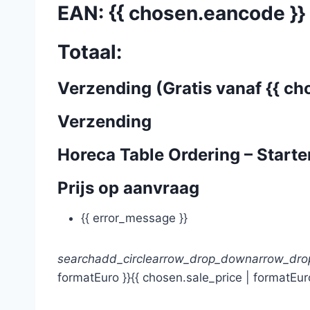
EAN: {{ chosen.eancode }}
Totaal:
Verzending (Gratis vanaf {{ ch
Verzending
Horeca Table Ordering – Starter
Prijs op aanvraag
{{ error_message }}
search
add_circle
arrow_drop_down
arrow_dr
formatEuro }}
{{ chosen.sale_price | formatEur