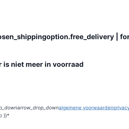
osen_shippingoption.free_delivery | fo
 is niet meer in voorraad
op_down
arrow_drop_down
algemene voorwaarden
privacy
o }}*