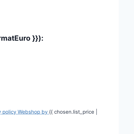
rmatEuro }}):
 policy
Webshop by
{{ chosen.list_price |