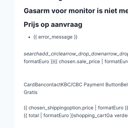
Gasarm voor monitor is niet me
Prijs op aanvraag
{{ error_message }}
search
add_circle
arrow_drop_down
arrow_dr
formatEuro }}
{{ chosen.sale_price | formatEur
Card
Bancontact
KBC/CBC Payment Button
Bel
Gratis
{{ chosen_shippingoption.price | formatEuro }
{{ total | formatEuro }}
shopping_cart
Ga verde