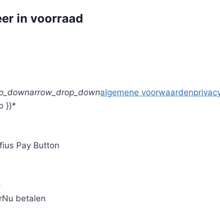
er in voorraad
op_down
arrow_drop_down
algemene voorwaarden
privacy
o }}*
fius Pay Button
}
r
Nu betalen