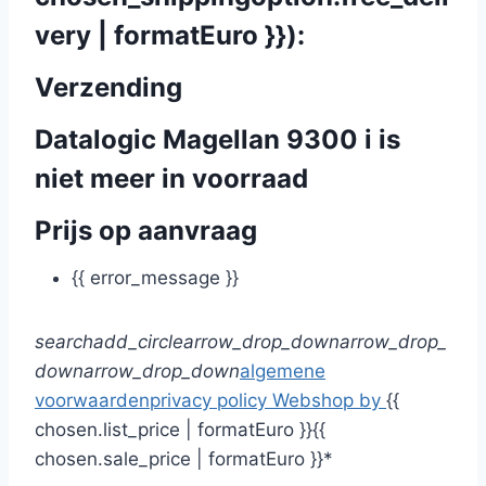
very | formatEuro }}):
Verzending
Datalogic Magellan 9300 i is
niet meer in voorraad
Prijs op aanvraag
{{ error_message }}
search
add_circle
arrow_drop_down
arrow_drop_
down
arrow_drop_down
algemene
voorwaarden
privacy policy
Webshop by
{{
chosen.list_price | formatEuro }}
{{
chosen.sale_price | formatEuro }}*