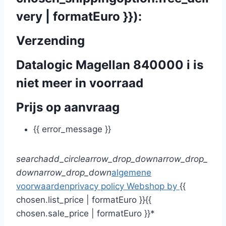
very | formatEuro }}):
Verzending
Datalogic Magellan 840000 i is
niet meer in voorraad
Prijs op aanvraag
{{ error_message }}
search
add_circle
arrow_drop_down
arrow_drop_
down
arrow_drop_down
algemene
voorwaarden
privacy policy
Webshop by
{{
chosen.list_price | formatEuro }}
{{
chosen.sale_price | formatEuro }}*