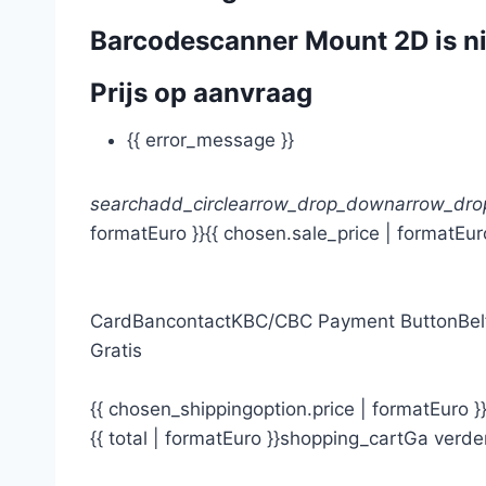
Barcodescanner Mount 2D is ni
Prijs op aanvraag
{{ error_message }}
search
add_circle
arrow_drop_down
arrow_dr
formatEuro }}
{{ chosen.sale_price | formatEur
Card
Bancontact
KBC/CBC Payment Button
Bel
Gratis
{{ chosen_shippingoption.price | formatEuro }
{{ total | formatEuro }}
shopping_cart
Ga verde