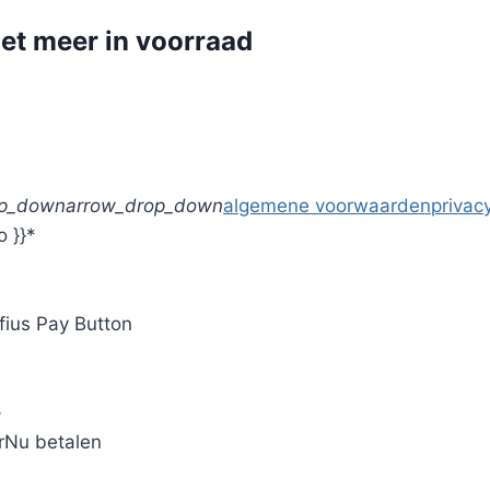
et meer in voorraad
op_down
arrow_drop_down
algemene voorwaarden
privacy
o }}*
fius Pay Button
}
r
Nu betalen