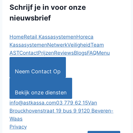
Schrijf je in voor onze
nieuwsbrief
Home
Retail Kassasystemen
Horeca
Kassasystemen
Netwerk
Veiligheid
Team
AST
Contact
Prijzen
Reviews
Blogs
FAQ
Menu
Neem Contact Op
Bekijk onze diensten
info@astkassa.com
03 779 62 15
Van
Brouckhovenstraat 19 bus 9 9120 Beveren-
Waas
Privacy